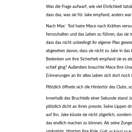
Was die Frage aufwarf, wie viel Ehrlichkeit tatsä
dass das, was sie für Jake empfand, anders war 
Nach Max´ Tod hatte Mace nach Kräften versuc
fernzuhalten und das Leben zu führen, das sie m
dass das nicht unbedingt ihr eigener Plan gewes
abgesehen davon, dass sie nicht zu Jake in das 
Bedenken um ihre Sicherheit empfand sie es als
schief ging? Außerdem brauchte Mace ihre Unab
Erinnerungen an ihr altes Leben sich dort noch
Plötzlich öffnete sich die Hintertür des Clubs, 
Innerhalb des Bruchteils einer Sekunde stand J
plötzlich dicht an ihren presste. Seine Lippen dr
auf ihn. Jake küsste sie nicht zögerlich, sonder
das endlich machen zu können. Als seine Zunge 
umkreiste, zitterten ihre Knie.
Gott, er küsst so gu