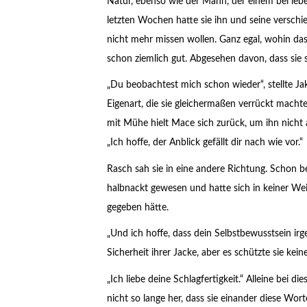
Natur, ebenso wie der Mann, der einem bei lebe
letzten Wochen hatte sie ihn und seine versch
nicht mehr missen wollen. Ganz egal, wohin das m
schon ziemlich gut. Abgesehen davon, dass sie si
„Du beobachtest mich schon wieder“, stellte Jak
Eigenart, die sie gleichermaßen verrückt macht
mit Mühe hielt Mace sich zurück, um ihn nicht
„Ich hoffe, der Anblick gefällt dir nach wie vor.“
Rasch sah sie in eine andere Richtung. Schon be
halbnackt gewesen und hatte sich in keiner Wei
gegeben hätte.
„Und ich hoffe, dass dein Selbstbewusstsein irg
Sicherheit ihrer Jacke, aber es schützte sie ke
„Ich liebe deine Schlagfertigkeit.“ Alleine bei 
nicht so lange her, dass sie einander diese Wor