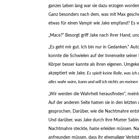
ganzes Leben lang war sie dazu erzogen worden,
Ganz besonders nach dem, was mit Max geschehe
etwas für einen Vampir wie Jake empfand? Es wa
„Mace?“ Besorgt griff Jake nach ihrer Hand, un
„Es geht mir gut. Ich bin nur in Gedanken.“ Aut
konnte die Schwielen auf der Innenseite seiner 
Körper besser kannte als ihren eigenen. Umgek
akzeptiert wie Jake.
Es spielt keine Rolle, was ich
alles wahr wäre, kann und will ich nichts an meinen
„Wir werden die Wahrheit herausfinden“, meinte 
Auf der anderen Seite hatten sie in den letzte
gesprochen. Darüber, wie die Nachtmahre entst
Und darüber, was Jake durch ihre Mutter Sabine
Nachtmahre steckte, hatte erleiden müssen. 
anfreunden müssen, dass ihr ehemaliger Verlob