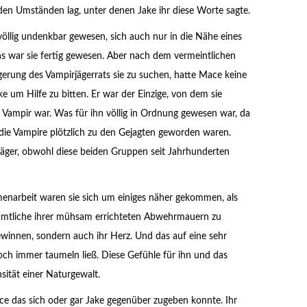
n Umständen lag, unter denen Jake ihr diese Worte sagte.
llig undenkbar gewesen, sich auch nur in die Nähe eines
ns war sie fertig gewesen. Aber nach dem vermeintlichen
erung des Vampirjägerrats sie zu suchen, hatte Mace keine
e um Hilfe zu bitten. Er war der Einzige, von dem sie
n Vampir war. Was für ihn völlig in Ordnung gewesen war, da
l die Vampire plötzlich zu den Gejagten geworden waren.
äger, obwohl diese beiden Gruppen seit Jahrhunderten
menarbeit waren sie sich um einiges näher gekommen, als
 sämtliche ihrer mühsam errichteten Abwehrmauern zu
ewinnen, sondern auch ihr Herz. Und das auf eine sehr
och immer taumeln ließ. Diese Gefühle für ihn und das
sität einer Naturgewalt.
e das sich oder gar Jake gegenüber zugeben konnte. Ihr