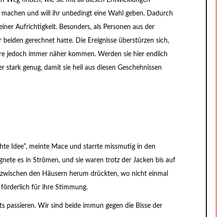
nen Weg finden, wie sie mit all diesen Entwicklungen
zu machen und will ihr unbedingt eine Wahl geben. Dadurch
iner Aufrichtigkeit. Besonders, als Personen aus der
 beiden gerechnet hatte. Die Ereignisse überstürzen sich,
re jedoch immer näher kommen. Werden sie hier endlich
er stark genug, damit sie heil aus diesen Geschehnissen
chte Idee“, meinte Mace und starrte missmutig in den
gnete es in Strömen, und sie waren trotz der Jacken bis auf
n zwischen den Häusern herum drückten, wo nicht einmal
 förderlich für ihre Stimmung.
hts passieren. Wir sind beide immun gegen die Bisse der