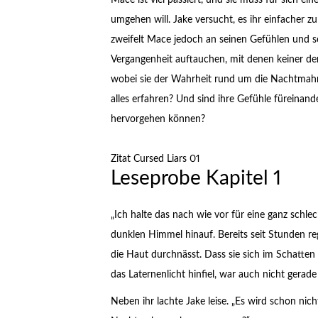
Mace ist viel passiert, und sie muss für sich ei
umgehen will. Jake versucht, es ihr einfacher 
zweifelt Mace jedoch an seinen Gefühlen und se
Vergangenheit auftauchen, mit denen keiner der
wobei sie der Wahrheit rund um die Nachtmah
alles erfahren? Und sind ihre Gefühle füreinand
hervorgehen können?
Zitat Cursed Liars 01
Leseprobe Kapitel 1
„Ich halte das nach wie vor für eine ganz schle
dunklen Himmel hinauf. Bereits seit Stunden re
die Haut durchnässt. Dass sie sich im Schatte
das Laternenlicht hinfiel, war auch nicht gerade
Neben ihr lachte Jake leise. „Es wird schon nic