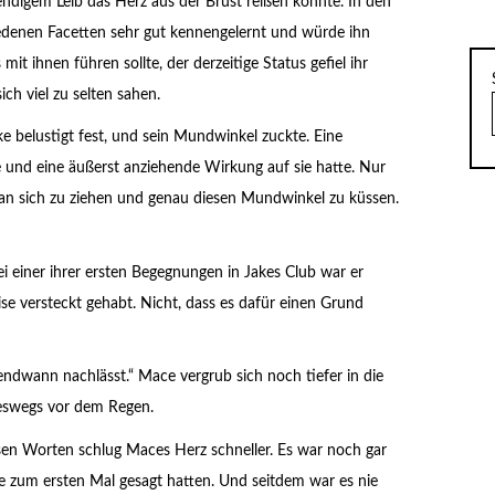
ndigem Leib das Herz aus der Brust reißen konnte. In den
iedenen Facetten sehr gut kennengelernt und würde ihn
it ihnen führen sollte, der derzeitige Status gefiel ihr
ch viel zu selten sahen.
e belustigt fest, und sein Mundwinkel zuckte. Eine
e und eine äußerst anziehende Wirkung auf sie hatte. Nur
 an sich zu ziehen und genau diesen Mundwinkel zu küssen.
i einer ihrer ersten Begegnungen in Jakes Club war er
se versteckt gehabt. Nicht, dass es dafür einen Grund
endwann nachlässt.“ Mace vergrub sich noch tiefer in die
ineswegs vor dem Regen.
diesen Worten schlug Maces Herz schneller. Es war noch gar
te zum ersten Mal gesagt hatten. Und seitdem war es nie