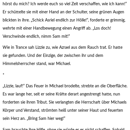
hörst du mich? Ich werde euch so viel Zeit verschaffen, wie ich kann!“
Er schüttelte sie mit einer Hand an der Schulter, seine grünen Augen
blickten in ihre. „Schick Asriel endlich zur Hölle!“, forderte er grimmig,
wehrte mit einer Handbewegung einen Angriff ab. „Los doch!
Verschwinde endlich, nimm Sam mit!“
Wie in Trance sah Lizzie zu, wie Azrael aus dem Rauch trat. Er hatte
sie gefunden. Und der Einzige, der zwischen ihr und dem
Himmelsherrscher stand, war Michael.
*
„Lizzie, lauf!“ Das Feuer in Michael brodelte, strebte an die Oberfläche.
Es war lange her, seit er seine Kräfte derart angestrengt hatte, nun
forderten sie ihren Tribut. Sie verlangten die Herrschaft über Michaels
Körper und Verstand, strömten heiß unter seiner Haut und feuerten
sein Herz an. „Bring Sam hier weg!“
Sam brauchte ihre Hilfe, ohne sie würde er es nicht schaffen. Sobald