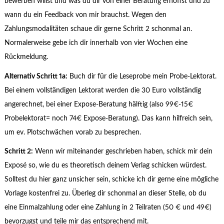
bewerben willst und was du dir von einer Beratung erhoffst und zu
wann du ein Feedback von mir brauchst. Wegen den
Zahlungsmodalitäten schaue dir gerne Schritt 2 schonmal an.
Normalerweise gebe ich dir innerhalb von vier Wochen eine
Rückmeldung.
Alternativ Schritt 1a:
Buch dir für die Leseprobe mein Probe-Lektorat.
Bei einem vollständigen Lektorat werden die 30 Euro vollständig
angerechnet, bei einer Expose-Beratung hälftig (also 99€-15€
Probelektorat= noch 74€ Expose-Beratung). Das kann hilfreich sein,
um ev. Plotschwächen vorab zu besprechen.
Schritt 2:
Wenn wir miteinander geschrieben haben, schick mir dein
Exposé so, wie du es theoretisch deinem Verlag schicken würdest.
Solltest du hier ganz unsicher sein, schicke ich dir gerne eine mögliche
Vorlage kostenfrei zu. Überleg dir schonmal an dieser Stelle, ob du
eine Einmalzahlung oder eine Zahlung in 2 Teilraten (50 € und 49€)
bevorzugst und teile mir das entsprechend mit.