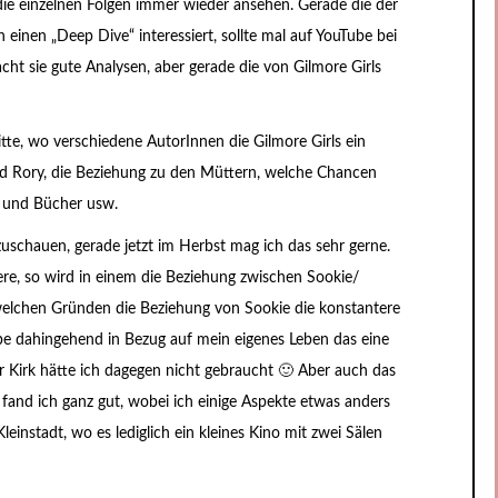
 die einzelnen Folgen immer wieder ansehen. Gerade die der
h einen „Deep Dive“ interessiert, sollte mal auf YouTube bei
t sie gute Analysen, aber gerade die von Gilmore Girls
itte, wo verschiedene AutorInnen die Gilmore Girls ein
 und Rory, die Beziehung zu den Müttern, welche Chancen
me und Bücher usw.
uschauen, gerade jetzt im Herbst mag ich das sehr gerne.
ere, so wird in einem die Beziehung zwischen Sookie/
welchen Gründen die Beziehung von Sookie die konstantere
abe dahingehend in Bezug auf mein eigenes Leben das eine
er Kirk hätte ich dagegen nicht gebraucht 🙂 Aber auch das
fand ich ganz gut, wobei ich einige Aspekte etwas anders
leinstadt, wo es lediglich ein kleines Kino mit zwei Sälen