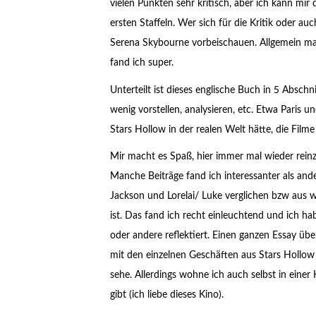
vielen Punkten sehr kritisch, aber ich kann mir
ersten Staffeln. Wer sich für die Kritik oder auc
Serena Skybourne vorbeischauen. Allgemein mach
fand ich super.
Unterteilt ist dieses englische Buch in 5 Abschn
wenig vorstellen, analysieren, etc. Etwa Paris
Stars Hollow in der realen Welt hätte, die Fil
Mir macht es Spaß, hier immer mal wieder reinz
Manche Beiträge fand ich interessanter als and
Jackson und Lorelai/ Luke verglichen bzw aus 
ist. Das fand ich recht einleuchtend und ich h
oder andere reflektiert. Einen ganzen Essay üb
mit den einzelnen Geschäften aus Stars Hollow 
sehe. Allerdings wohne ich auch selbst in einer K
gibt (ich liebe dieses Kino).