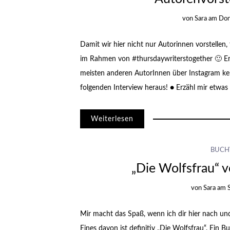
von
Sara
am
Don
Damit wir hier nicht nur Autorinnen vorstellen, 
im Rahmen von #thursdaywriterstogether 🙂 Er i
meisten anderen AutorInnen über Instagram ke
folgenden Interview heraus! ● Erzähl mir etwas
Weiterlesen
BUCH
„Die Wolfsfrau“ v
von
Sara
am
Mir macht das Spaß, wenn ich dir hier nach und
Eines davon ist definitiv „Die Wolfsfrau“. Ein B