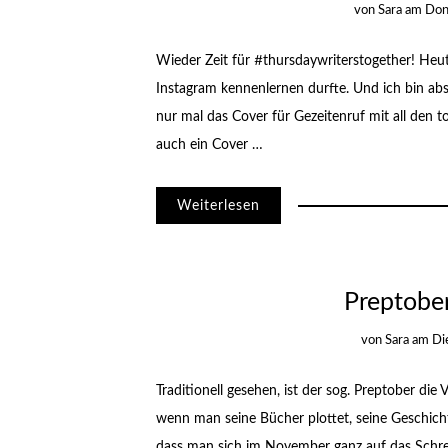
von
Sara
am
Don
Wieder Zeit für #thursdaywriterstogether! Heute
Instagram kennenlernen durfte. Und ich bin absol
nur mal das Cover für Gezeitenruf mit all den to
auch ein Cover …
Weiterlesen
Preptober
von
Sara
am
Di
Traditionell gesehen, ist der sog. Preptober di
wenn man seine Bücher plottet, seine Geschich
dass man sich im November ganz auf das Schre