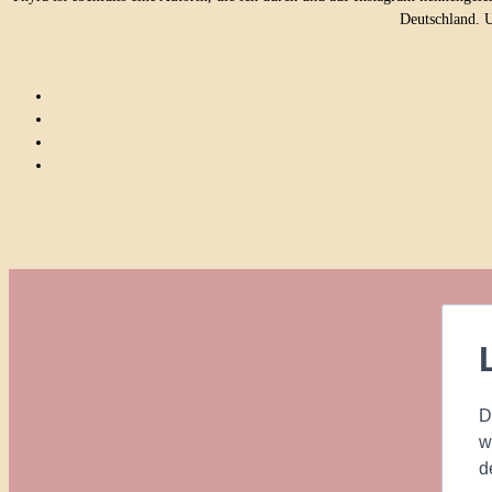
Deutschland. 
D
w
d