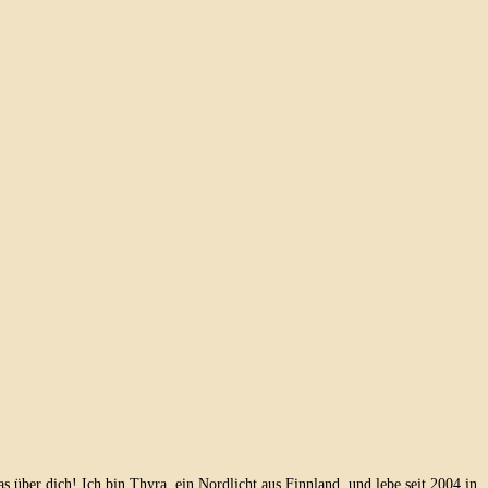
as über dich! Ich bin Thyra, ein Nordlicht aus Finnland, und lebe seit 2004 in