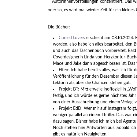
AutorInnenvorstellungen konzentriert. Das w
oder so, es wird mal wieder Zeit für ein kleines
Die Bücher:
Cursed Lovers
erscheint am 08.10.2024. Es
worden, also habe ich alles bearbeitet, den B
und auch das Taschenbuch vorbereitet. Bal
Coverdesignerin Linda von Herzkontur-Buchd
Mace und Jake dann abgeschlossen ist. Das
Elfen: Ich habe bereits alles, was ich für
Veröffentlichung für den Dezember diesen Ja
Lektorin ab, aber die Chancen stehen gut.
Projekt BT: Mittlerweile inoffoziell in „W
fertig, und ich würde es gerne nächstes Jah
von einer Ausschreibung und einem Verlag, v
Projekt EdD: Wer mir auf Instagram folg
weniger parallel an einem Thriller. Das war 
dazu sagen. Bisher habe ich mich bei Agentu
Noch stehen hier Antworten aus. Sobald ich 
gibt es natürlich Neuigkeiten.