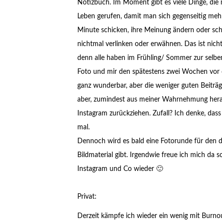
Notizbuch. Im Moment gibt es viele Dinge, die
Leben gerufen, damit man sich gegenseitig mehr 
Minute schicken, ihre Meinung ändern oder schl
nichtmal verlinken oder erwähnen. Das ist nicht
denn alle haben im Frühling/ Sommer zur selb
Foto und mir den spätestens zwei Wochen vor d
ganz wunderbar, aber die weniger guten Beiträge
aber, zumindest aus meiner Wahrnehmung heraus
Instagram zurückziehen. Zufall? Ich denke, das
mal.
Dennoch wird es bald eine Fotorunde für den d
Bildmaterial gibt. Irgendwie freue ich mich da
Instagram und Co wieder 🙂
Privat:
Derzeit kämpfe ich wieder ein wenig mit Burnout