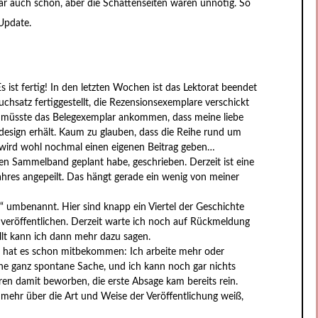
ar auch schön, aber die Schattenseiten waren unnötig. So
 Update.
 ist fertig! In den letzten Wochen ist das Lektorat beendet
uchsatz fertiggestellt, die Rezensionsexemplare verschickt
d müsste das Belegexemplar ankommen, dass meine liebe
esign erhält. Kaum zu glauben, dass die Reihe rund um
 wird wohl nochmal einen eigenen Beitrag geben…
 den Sammelband geplant habe, geschrieben. Derzeit ist eine
hres angepeilt. Das hängt gerade ein wenig von meiner
oT“ umbenannt. Hier sind knapp ein Viertel der Geschichte
r veröffentlichen. Derzeit warte ich noch auf Rückmeldung
llt kann ich dann mehr dazu sagen.
t, hat es schon mitbekommen: Ich arbeite mehr oder
eine ganz spontane Sache, und ich kann noch gar nichts
ren damit beworben, die erste Absage kam bereits rein.
mehr über die Art und Weise der Veröffentlichung weiß,