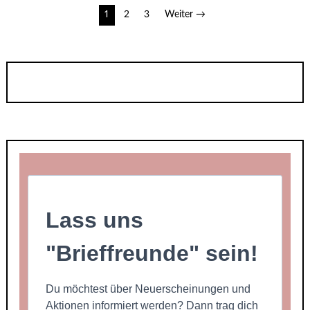
Seitennummerierung
1
2
3
Weiter →
der
Beiträge
Lass uns
"Brieffreunde" sein!
Du möchtest über Neuerscheinungen und
Aktionen informiert werden? Dann trag dich