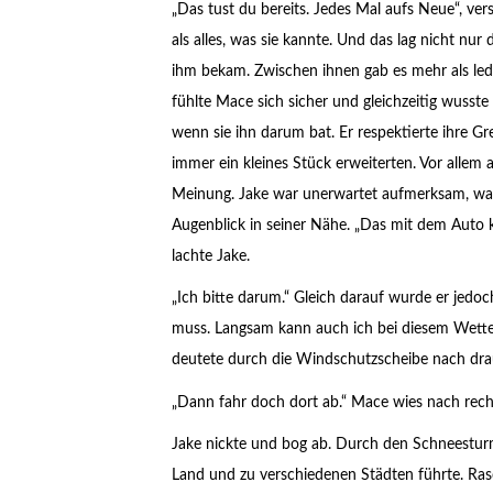
„Das tust du bereits. Jedes Mal aufs Neue“, ve
als alles, was sie kannte. Und das lag nicht nu
ihm bekam. Zwischen ihnen gab es mehr als ledig
fühlte Mace sich sicher und gleichzeitig wusste 
wenn sie ihn darum bat. Er respektierte ihre Gre
immer ein kleines Stück erweiterten. Vor allem a
Meinung. Jake war unerwartet aufmerksam, was
Augenblick in seiner Nähe. „Das mit dem Auto k
lachte Jake.
„Ich bitte darum.“ Gleich darauf wurde er jedoc
muss. Langsam kann auch ich bei diesem Wetter
deutete durch die Windschutzscheibe nach drau
„Dann fahr doch dort ab.“ Mace wies nach rechts.
Jake nickte und bog ab. Durch den Schneesturm 
Land und zu verschiedenen Städten führte. Ras