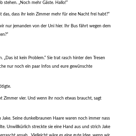
eb stehen. „Noch mehr Gäste. Hallo!“
ßt das, dass ihr kein Zimmer mehr für eine Nacht frei habt?“
 wir nur jemanden von der Uni hier. Ihr Bus fährt wegen dem
ten?“
 „Das ist kein Problem.“ Sie trat rasch hinter den Tresen
che nur noch ein paar Infos und eure gewünschte
ötigte.
habt Zimmer vier. Und wenn ihr noch etwas braucht, sagt
zu Jake. Seine dunkelbraunen Haare waren noch immer nass
. Unwillkürlich streckte sie eine Hand aus und strich Jake
berrascht ansah. „Vielleicht wäre es eine gute Idee, wenn wir