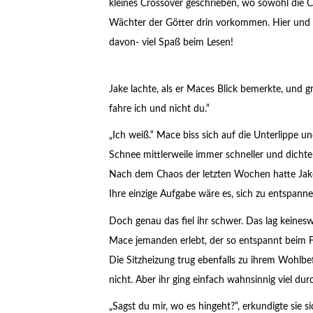
kleines Crossover geschrieben, wo sowohl die C
Wächter der Götter drin vorkommen. Hier und da
davon- viel Spaß beim Lesen!
Jake lachte, als er Maces Blick bemerkte, und g
fahre ich und nicht du.“
„Ich weiß.“ Mace biss sich auf die Unterlippe u
Schnee mittlerweile immer schneller und dichte
Nach dem Chaos der letzten Wochen hatte Jake
Ihre einzige Aufgabe wäre es, sich zu entspann
Doch genau das fiel ihr schwer. Das lag keinesw
Mace jemanden erlebt, der so entspannt beim F
Die Sitzheizung trug ebenfalls zu ihrem Wohlbe
nicht. Aber ihr ging einfach wahnsinnig viel du
„Sagst du mir, wo es hingeht?“, erkundigte sie 