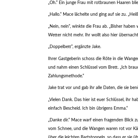
„Oh.“ Ein junge Frau mit rotbraunen Haaren bli
„Hallo.“ Mace lächelte und ging auf sie zu. „Hei
„Nein, nein“, winkte die Frau ab. „Bisher haben
Wetter nicht mehr. Ihr wollt also hier übernach
„Doppelbett“, ergänzte Jake.
Ihrer Gastgeberin schoss die Röte in die Wangen.
und nahm einen Schlüssel vom Brett. „Ich brau
Zahlungsmethode.“
Jake trat vor und gab ihr alle Daten, die sie ben
„Vielen Dank. Das hier ist euer Schlüssel, ihr 
einfach Bescheid. Ich bin übrigens Emma.“
„Danke dir.“ Mace warf einen fragenden Blick 
vom Schnee, und die Wangen waren rot vor Kälte
über die leichten Bartstoppeln, so dass er sie ü